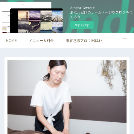
Ameba Owndで
あなただけのホームページやブログをつ
くろう
今すぐ試す
HOME
メニュー＆料金
潜在意識アロマ®︎体験セッション
顔ツボセルフケアセミナー
アメブロ