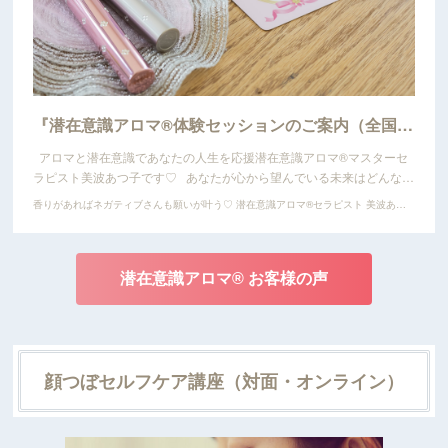
『潜在意識アロマ®︎体験セッションのご案内（全国オンライン・東京対面）♡』
アロマと潜在意識であなたの人生を応援潜在意識アロマ®︎マスターセ
ラピスト美波あつ子です♡ あなたが心から望んでいる未来はどんな…
香りがあればネガティブさんも願いが叶う♡ 潜在意識アロマ®︎セラピスト 美波あつ子
潜在意識アロマ®︎ お客様の声
顔つぼセルフケア講座（対面・オンライン）